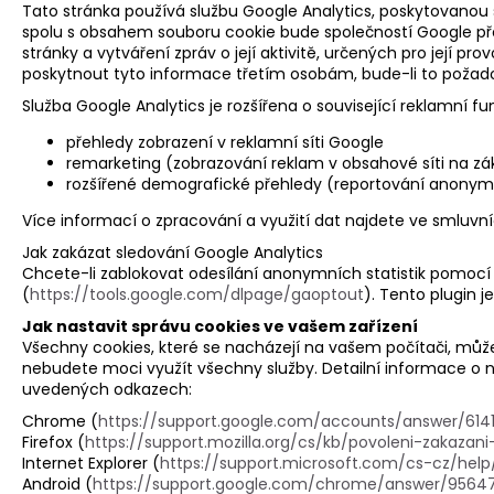
Tato stránka používá službu Google Analytics, poskytovanou s
spolu s obsahem souboru cookie bude společností Google př
stránky a vytváření zpráv o její aktivitě, určených pro její p
poskytnout tyto informace třetím osobám, bude-li to požad
Služba Google Analytics je rozšířena o související reklamní f
přehledy zobrazení v reklamní síti Google
remarketing (zobrazování reklam v obsahové síti na z
rozšířené demografické přehledy (reportování anony
Více informací o zpracování a využití dat najdete ve smlu
Jak zakázat sledování Google Analytics
Chcete-li zablokovat odesílání anonymních statistik pomocí
(
https://tools.google.com/dlpage/gaoptout
). Tento plugin 
Jak nastavit správu cookies ve vašem zařízení
Všechny cookies, které se nacházejí na vašem počítači, můž
nebudete moci využít všechny služby. Detailní informace o n
uvedených odkazech:
Chrome (
https://support.google.com/accounts/answer/614
Firefox (
https://support.mozilla.org/cs/kb/povoleni-zakazani
Internet Explorer (
https://support.microsoft.com/cs-cz/hel
Android (
https://support.google.com/chrome/answer/95647