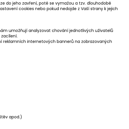
ouze do jeho zavření, poté se vymažou a tzv. dlouhodobé
 nastavení cookies nebo pokud nedojde z Vaší strany k jejich
 nám umožňují analyzovat chování jednotlivých uživatelů
zacílení.
azení reklamních internetových bannerů na zobrazovaných
štěv apod.)