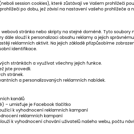
 (neboli session cookies), které zůstávají ve Vašem prohlížeči p
v prohlížeči po dobu, jež závisí na nastavení vašeho prohlížeče a
římo webová stránka nebo skripty na stejné doméně. Tyto soubory
 dále slouží k personalizaci obsahu reklamy a jejich správnému 
častěji reklamních aktivit. Na jejich základě přizpůsobíme zobr
bní identifikace.
ých stránkách a využívat všechny jejich funkce.
 jste provedli.
ých stránek.
vantních a personalizovaných reklamních nabídek.
jních kanálů
é) – umisťuje je Facebook tlačítko
sloužící k vyhodnocení reklamních kampaní
vyhodnocení reklamních kampaní
 slouží k vyhodnocení chování uživatelů našeho webu, počtu náv