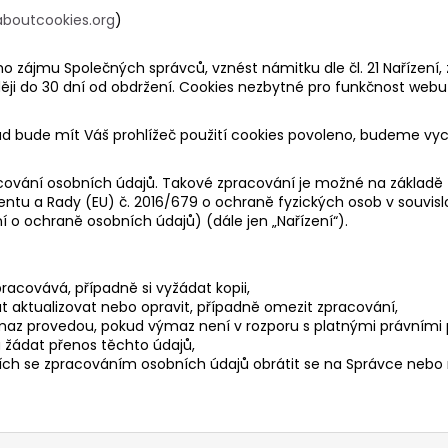
aboutcookies.org
)
o zájmu Společných správců, vznést námitku dle čl. 21 Nařízení,
ji do 30 dní od obdržení. Cookies nezbytné pro funkčnost we
ud bude mít Váš prohlížeč použití cookies povoleno, budeme vyc
acování osobních údajů. Takové zpracování je možné na zákla
amentu a Rady (EU) č. 2016/679 o ochraně fyzických osob v souv
 o ochraně osobních údajů) (dále jen „Nařízení“).
racovává, případně si vyžádat kopii,
t aktualizovat nebo opravit, případně omezit zpracování,
az provedou, pokud výmaz není v rozporu s platnými právními 
 žádat přenos těchto údajů,
cích se zpracováním osobních údajů obrátit se na Správce nebo