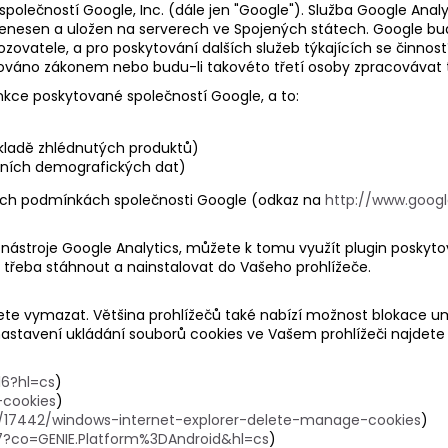
polečností Google, Inc. (dále jen "Google"). Služba Google Anal
enesen a uložen na serverech ve Spojených státech. Google bud
rovozovatele, a pro poskytování dalších služeb týkajících se činn
ováno zákonem nebo budu-li takovéto třetí osoby zpracovávat 
unkce poskytované společností Google, a to:
ákladě zhlédnutých produktů)
mních demografických dat)
vních podmínkách společnosti Google (odkaz na
http://www.googl
 nástroje Google Analytics, můžete k tomu využít plugin poskyt
je třeba stáhnout a nainstalovat do Vašeho prohlížeče.
ete vymazat. Většina prohlížečů také nabízí možnost blokace um
astavení ukládání souborů cookies ve Vašem prohlížeči najdete 
16?hl=cs
)
-cookies
)
p/17442/windows-internet-explorer-delete-manage-cookies
)
?co=GENIE.Platform%3DAndroid&hl=cs
)