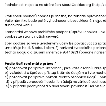
Podrobnosti najdete na stránkách AboutCookies.org (
http://
Proti sběru souborů cookies je možné, na základě oprávněnéh
Vaše námitka bude poté vyhodnocena bezodkladně, nejpozdě
fungování webu.
Standardní webové prohlížeče podporují správu cookies. Pok
cookies ze strany našich serverů.
Sběr cookies za výše uvedenými účely lze považovat za zpr
umožňuje ho čl. 6 odst. 1 písm. f) nařízení Evropského parl
těchto údajů a o zrušení směrnice 95/46/ES (obecné nařízení
Podle Nařízení máte právo:¨
a) požadovat po Správci informaci, jaké vaše osobní údaje zp
b) vyžádat si u Správce přístup k těmto údajům a tyto necha
c) požadovat po Správci výmaz těchto osobních údajů – vým
d) v případě zpracování osobních údajů na základě souhlasu
e) v případě pochybností o dodržování povinností souvisejí
Z