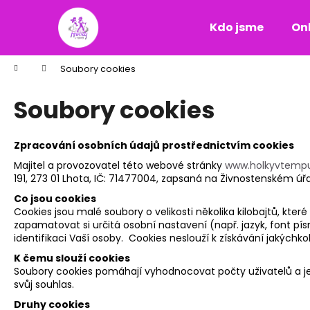
K
Přejít
na
o
Kdo jsme
On
obsah
Zpět
Zpět
š
do
do
í
Domů
Soubory cookies
k
obchodu
obchodu
Soubory cookies
Zpracování osobních údajů prostřednictvím cookies
Majitel a provozovatel této webové stránky
www.holkyvtemp
191, 273 01 Lhota, IČ: 71477004, zapsaná na Živnostenském úřa
Co jsou cookies
Cookies jsou malé soubory o velikosti několika kilobajtů, k
zapamatovat si určitá osobní nastavení (např. jazyk, font pí
identifikaci Vaší osoby. Cookies neslouží k získávání jakýchkol
K čemu slouží cookies
Soubory cookies pomáhají vyhodnocovat počty uživatelů a jej
svůj souhlas.
Druhy cookies