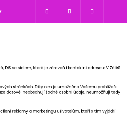
Hledat
Přihlášení
Nákupní
y
košík
 DiS se sídlem, které je zároveň i kontaktní adresou: V Zátiší
webových stránkách. Díky nim je umožněno Vašemu prohlížeči
 pouze datové, neobsahují žádné osobní údaje, neumožňují tedy
lení reklamy a marketingu uživatelům, kteří s tím vyjádří