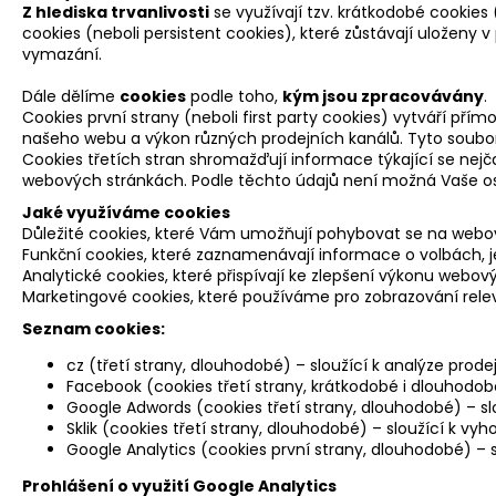
Z hlediska trvanlivosti
se využívají tzv. krátkodobé cookies
cookies (neboli persistent cookies), které zůstávají uloženy 
vymazání.
Dále dělíme
cookies
podle toho,
kým jsou zpracovávány
.
Cookies první strany (neboli first party cookies) vytváří p
našeho webu a výkon různých prodejních kanálů. Tyto soubory
Cookies třetích stran shromažďují informace týkající se nej
webových stránkách. Podle těchto údajů není možná Vaše oso
Jaké využíváme cookies
Důležité cookies, které Vám umožňují pohybovat se na webov
Funkční cookies, které zaznamenávají informace o volbách, jež
Analytické cookies, které přispívají ke zlepšení výkonu webov
Marketingové cookies, které používáme pro zobrazování rele
Seznam cookies:
cz (třetí strany, dlouhodobé) – sloužící k analýze prode
Facebook (cookies třetí strany, krátkodobé i dlouhodob
Google Adwords (cookies třetí strany, dlouhodobé) – 
Sklik (cookies třetí strany, dlouhodobé) – sloužící k 
Google Analytics (cookies první strany, dlouhodobé) –
Prohlášení o využití Google Analytics