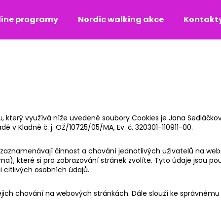
line programy
Nordic walking akce
Kontakt
Co potřebujete najít?
HLEDAT
u
, který využívá níže uvedené soubory Cookies je Jana Sedláčková,
dě v Kladně č. j. OŽ/10725/05/MA, Ev. č. 320301-110911-00.
teré zaznamenávají činnost a chování jednotlivých uživatelů na 
sma), které si pro zobrazování stránek zvolíte. Tyto údaje jsou
i citlivých osobních údajů.
ich chování na webových stránkách. Dále slouží ke správnému cí