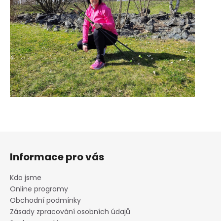
Z
á
Informace pro vás
p
a
Kdo jsme
t
Online programy
í
Obchodní podmínky
Zásady zpracování osobních údajů