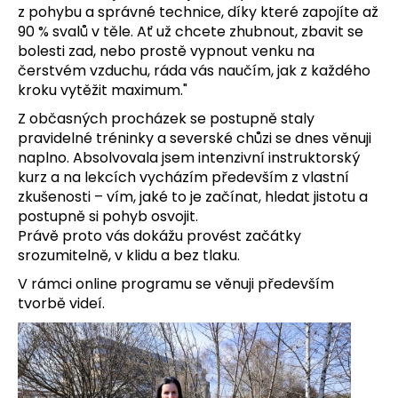
z pohybu a správné technice, díky které zapojíte až
90 % svalů v těle. Ať už chcete zhubnout, zbavit se
bolesti zad, nebo prostě vypnout venku na
čerstvém vzduchu, ráda vás naučím, jak z každého
kroku vytěžit maximum."
Z občasných procházek se postupně staly
pravidelné tréninky a severské chůzi se dnes věnuji
naplno. Absolvovala jsem intenzivní instruktorský
kurz a na lekcích vycházím především z
vlastní
zkušenosti – vím, jaké to je začínat, hledat jistotu a
postupně si pohyb osvojit.
Právě proto vás dokážu provést začátky
srozumitelně, v klidu a bez tlaku.
V rámci online programu se věnuji především
tvorbě videí.