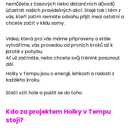
nemůžete z časových nebo distančních důvodů
a
účastnit našich pravidelných akcí. Stejě tak i těm z
j
vás, kteří zatím nemáte odvahu přijít mezi ostatní a
í
chcete začít v klidu samy.
t
?
Videa, která pro vás máme připraveny a stále
vytváříme, vás provedou od prvních kroků až k
jistotě v pohybu.
Ať už začínáte, nebo chcete svůj trénink posunout
dál.
HLEDAT
Holky v Tempu jsou o energii, lehkosti a radosti z
každého kroku.
Stačí vzít hole a pustit se do toho.
Kdo za projektem Holky v Tempu
stojí?