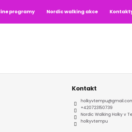
line programy
Nordic walking akce
Kontakt
Co potřebujete najít?
HLEDAT
Kontakt
holkyvtempu
@
gmail.co
+420723150739
Nordic Walking Holky v 
holkyvtempu