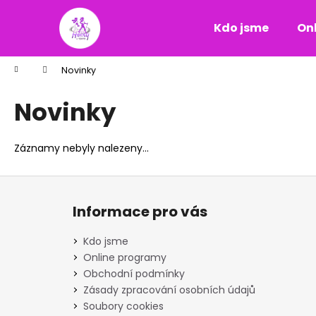
K
Přejít
na
o
Kdo jsme
On
obsah
Zpět
Zpět
š
do
do
í
Domů
Novinky
k
obchodu
obchodu
Novinky
Záznamy nebyly nalezeny...
Z
á
Informace pro vás
p
a
Kdo jsme
t
Online programy
í
Obchodní podmínky
Zásady zpracování osobních údajů
Soubory cookies